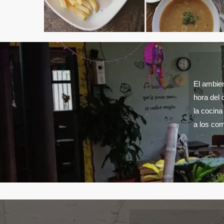
El ambien
hora del 
la cocina
a los com