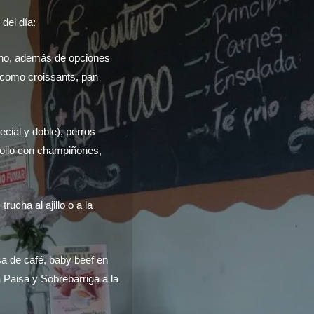
del día:
iano, además de opciones
 como croissants, pan
ial y doble), perros
pollo con champiñones,
ucha al ajillo o a la
sa de café, baby beef en
a Paisa y Sobrebarriga a la