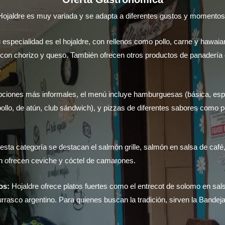
Hojaldre es muy variada y se adapta a diferentes gustos y momentos 
especialidad es el hojaldre, con rellenos como pollo, carne y hawa
con chorizo y queso. También ofrecen otros productos de panadería
.
ciones más informales, el menú incluye hamburguesas (básica, espec
pollo, de atún, club sándwich), y pizzas de diferentes sabores como 
sta categoría se destacan el salmón grille, salmón en salsa de café, tr
n ofrecen ceviche y cóctel de camarones.
os:
Hojaldre ofrece platos fuertes como el entrecot de solomo en sal
urrasco argentino. Para quienes buscan la tradición, sirven la Bandej