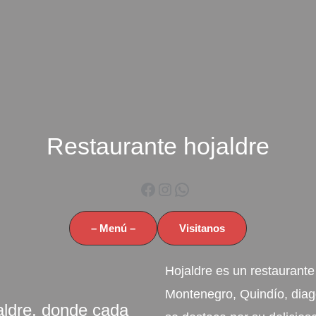
Restaurante hojaldre
Facebook
Instagram
WhatsApp
– Menú –
Visitanos
Hojaldre es un restaurant
Montenegro, Quindío, diago
ldre, donde cada