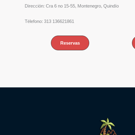
Dirección: Cra 6 no 15-55, Montenegro, Quindío
Télefono: 313 136621861
Reservas