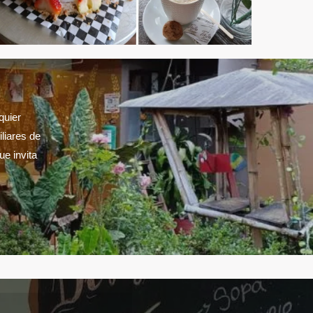
quier
iliares de
ue invita