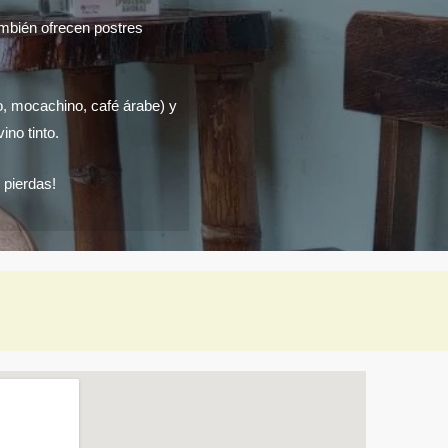
ambién ofrecen postres
, mocachino, café árabe) y
ino tinto.
 pierdas!