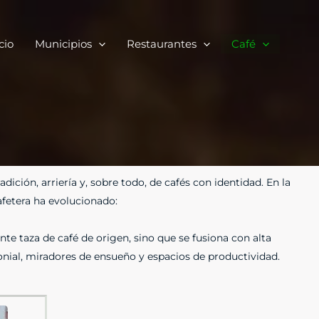
cio
Municipios
Restaurantes
Café
radición, arriería y, sobre todo, de cafés con identidad. En la
cafetera ha evolucionado:
nte taza de café de origen, sino que se fusiona con alta
onial, miradores de ensueño y espacios de productividad.