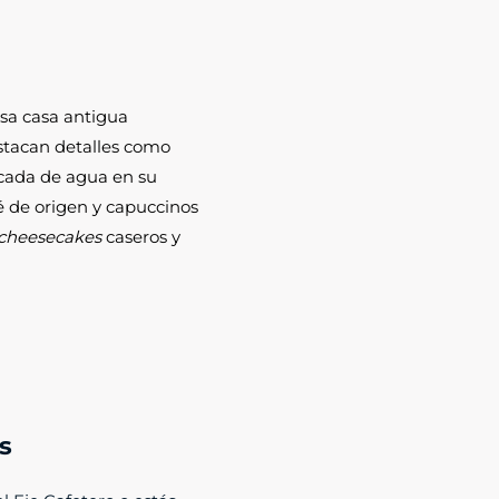
a casa antigua
estacan detalles como
ascada de agua en su
é de origen y capuccinos
cheesecakes
caseros y
s