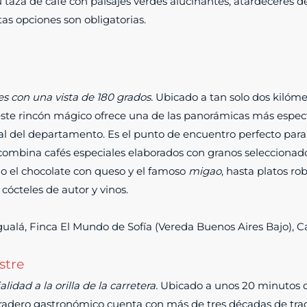
 taza de café con paisajes verdes alucinantes, atardeceres de
tas opciones son obligatorias.
r
es con una vista de 180 grados.
Ubicado a tan solo dos kilóme
 este rincón mágico ofrece una de las panorámicas más espec
tal del departamento. Es el punto de encuentro perfecto para 
a combina cafés especiales elaborados con granos seleccionado
mo el chocolate con queso y el famoso
migao
, hasta platos r
 cócteles de autor y vinos.
alá, Finca El Mundo de Sofía (Vereda Buenos Aires Bajo), Ca
stre
lidad a la orilla de la carretera.
Ubicado a unos 20 minutos de
 paradero gastronómico cuenta con más de tres décadas de tra