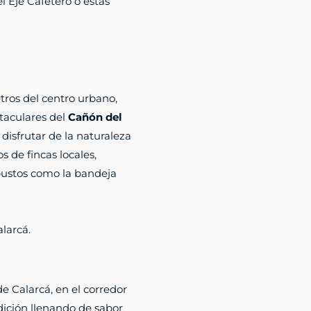
l Eje Cafetero o estás
tros del centro urbano,
taculares del
Cañón del
disfrutar de la naturaleza
s de fincas locales,
obustos como la bandeja
larcá.
 Calarcá, en el corredor
dición llenando de sabor