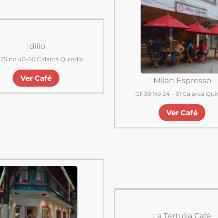
Idilio
 25 no 40-50 Calarcá Quindío
Ver Café
Milan Espresso
Cll 39 No 24 – 31 Calarcá Qui
Ver Café
La Tertulia Café