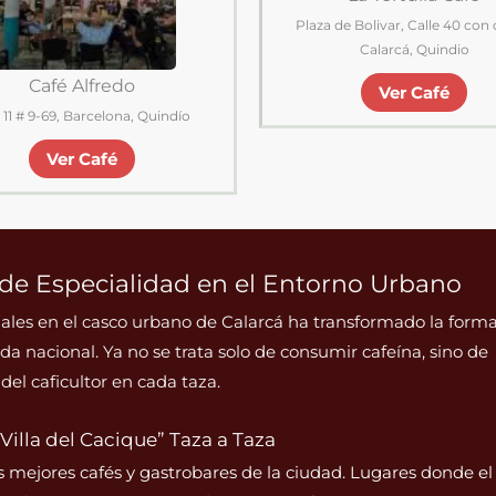
Plaza de Bolivar, Calle 40 con 
Calarcá, Quindio
Café Alfredo
Ver Café
 11 # 9-69, Barcelona, Quindío
Ver Café
 de Especialidad en el Entorno Urbano
eciales en el casco urbano de Calarcá ha transformado la form
bida nacional. Ya no se trata solo de consumir cafeína, sino de
del caficultor en cada taza.
Villa del Cacique” Taza a Taza
 mejores cafés y gastrobares de la ciudad. Lugares donde el