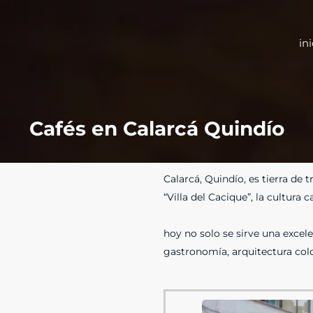
ini
Cafés en Calarcá Quindío
Calarcá, Quindío, es tierra de t
“Villa del Cacique”, la cultura 
hoy no solo se sirve una excele
gastronomía, arquitectura col