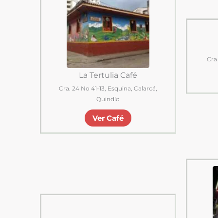
Cra
La Tertulia Café
Cra. 24 No 41-13, Esquina, Calarcá,
Quindío
Ver Café