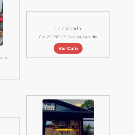
La cascada
Cra. 24 #40-45, Calarcá, Quindío
Ver Café
ndío