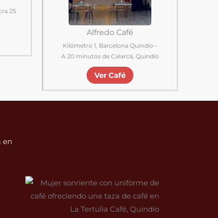
cra 25
Alfredo Café
Kilómetro 1, Barcelona Quindío –
A 20 minutos de Calarcá, Quindío
Ver Café
a en