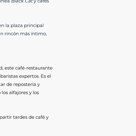
línea
Black Cat
y cafés
en la plaza principal
un rincón más íntimo,
d, este café-restaurante
baristas expertos. Es el
ar de repostería y
os alfajores y los
artir tardes de café y